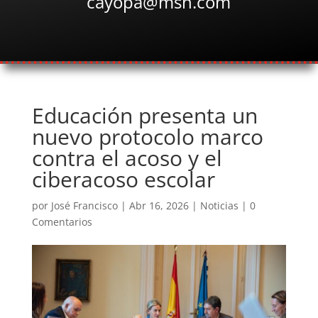
cayopa@msn.com
Educación presenta un
nuevo protocolo marco
contra el acoso y el
ciberacoso escolar
por
José Francisco
|
Abr 16, 2026
|
Noticias
|
0
Comentarios