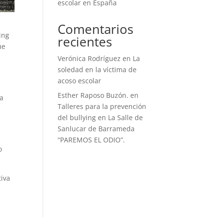
escolar en España
Comentarios
ing
recientes
ue
Verónica Rodríguez
en
La
soledad en la víctima de
acoso escolar
Esther Raposo Buzón.
en
da
Talleres para la prevención
del bullying en La Salle de
Sanlucar de Barrameda
“PAREMOS EL ODIO”.
o
tiva