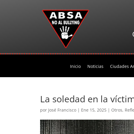
Inicio
Noticias
Ciudades An
La soledad en la vícti
por
José Francisco
|
Ene 15, 2025
|
Otros
,
Refl