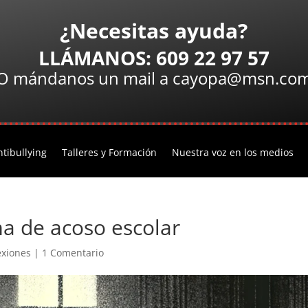
¿Necesitas ayuda?
LLÁMANOS: 609 22 97 57
O mándanos un mail a cayopa@msn.co
tibullying
Talleres y Formación
Nuestra voz en los medios
ma de acoso escolar
exiones
|
1 Comentario