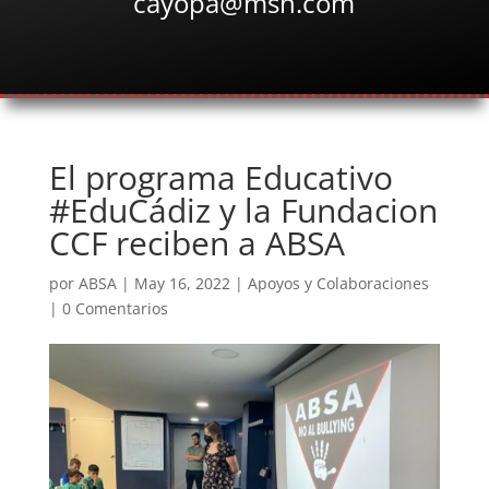
cayopa@msn.com
El programa Educativo
#EduCádiz y la Fundacion
CCF reciben a ABSA
por
ABSA
|
May 16, 2022
|
Apoyos y Colaboraciones
|
0 Comentarios